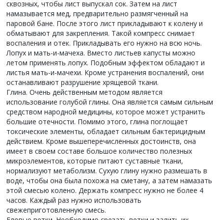
сквозных, чтобы лист выпускал сок. Затем на лист
намазывается мед, предварительно размягченный на
паровой бане. После этого лист прикладывают к колену и
обматывают для закрепления. Такой компресс снимает
воспаления и отек. Прикладывать его нужно на всю ночь.
Лопух и мать-и-мачеха. Вместо листьев капусты можно
летом применять лопух. Подобным эффектом обладают и
листья мать-и-мачехи. Кроме устранения воспалений, они
останавливают разрушение хрящевой ткани.
Глина. Очень действенным методом является
использование голубой глины. Она является самым сильным
средством народной медицины, которое может устранить
большие отечности. Помимо этого, глина поглощает
токсические элементы, обладает сильным бактерицидным
действием. Кроме вышеперечисленных достоинств, она
имеет в своем составе большое количество полезных
микроэлементов, которые питают суставные ткани,
нормализуют метаболизм. Сухую глину нужно размешать в
воде, чтобы она была похожа на сметану, а затем намазать
этой смесью колено. Держать компресс нужно не более 4
часов. Каждый раз нужно использовать
свежеприготовленную смесь.
Еловые ветки. Необходимо срезать ветки и залить их