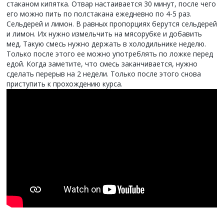
стаканом кипятка. Отвар настаивается 30 минут, после чего
его можно пить по полстакана ежедневно по 4-5 раз.
Сельдерей и лимон. В равных пропорциях берутся сельдерей
и лимон. Их нужно измельчить на мясорубке и добавить
мед. Такую смесь нужно держать в холодильнике неделю.
Только после этого ее можно употреблять по ложке перед
едой. Когда заметите, что смесь заканчивается, нужно
сделать перерыв на 2 недели. Только после этого снова
приступить к прохождению курса.