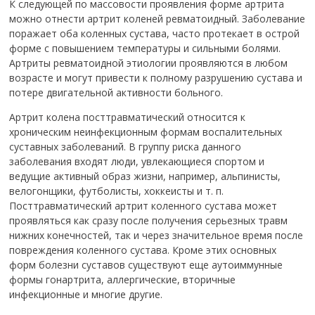
К следующей по массовости проявления форме артрита
можно отнести артрит коленей ревматоидный. Заболевание
поражает оба коленных сустава, часто протекает в острой
форме с повышением температуры и сильными болями.
Артриты ревматоидной этиологии проявляются в любом
возрасте и могут привести к полному разрушению сустава и
потере двигательной активности больного.
Артрит колена посттравматический относится к
хроническим неинфекционным формам воспалительных
суставных заболеваний. В группу риска данного
заболевания входят люди, увлекающиеся спортом и
ведущие активный образ жизни, например, альпинисты,
велогонщики, футболисты, хоккеисты и т. п.
Посттравматический артрит коленного сустава может
проявляться как сразу после получения серьезных травм
нижних конечностей, так и через значительное время после
повреждения коленного сустава. Кроме этих основных
форм болезни суставов существуют еще аутоиммунные
формы гонартрита, аллергические, вторичные
инфекционные и многие другие.