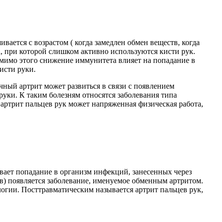
вается с возрастом ( когда замедлен обмен веществ, когда
, при которой слишком активно используются кисти рук.
омимо этого снижение иммунитета влияет на попадание в
исти руки.
ный артрит может развиться в связи с появлением
уки. К таким болезням относятся заболевания типа
 артрит пальцев рук может напряженная физическая работа,
ает попадание в организм инфекций, занесенных через
в) появляется заболевание, именуемое обменным артритом.
огии. Посттравматическим называется артрит пальцев рук,