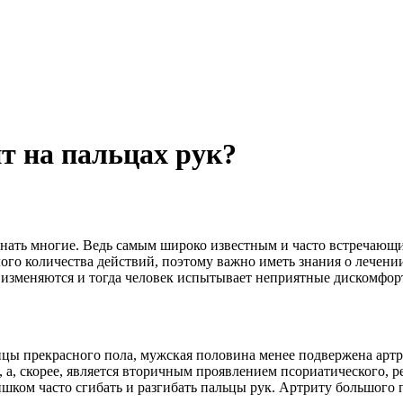
т на пальцах рук?
 знать многие. Ведь самым широко известным и часто встречающи
го количества действий, поэтому важно иметь знания о лечении 
изменяются и тогда человек испытывает неприятные дискомфорт
цы прекрасного пола, мужская половина менее подвержена артри
ь, а, скорее, является вторичным проявлением псориатического,
шком часто сгибать и разгибать пальцы рук. Артриту большого п