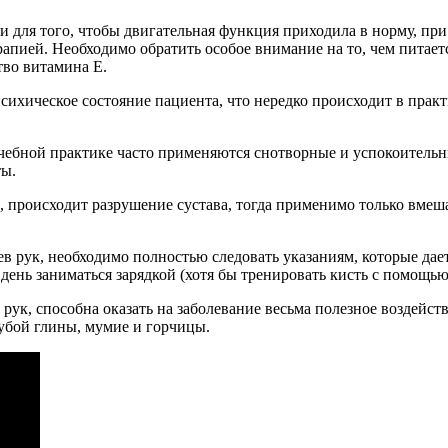
и для того, чтобы двигательная функция приходила в норму, п
ерапией. Необходимо обратить особое внимание на то, чем питае
тво витамина Е.
сихическое состояние пациента, что нередко происходит в практ
рачебной практике часто применяются снотворные и успокоитель
ты.
ук, происходит разрушение сустава, тогда применимо только вмеш
цев рук, необходимо полностью следовать указаниям, которые да
 день заниматься зарядкой (хотя бы тренировать кисть с помощь
рук, способна оказать на заболевание весьма полезное воздейст
лубой глины, мумие и горчицы.