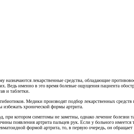
ному назначаются лекарственные средства, обладающие противо
гих. Ведь именно в это время болевые ощущения пациента обост
ав и таблетки.
нтибиотиков. Медики производят подбор лекарственных средств 
бы избежать хронической формы артрита.
, при котором симптомы не заметны, однако лечение болезни т
чины появления артрита пальцев рук. Если у больного имеется т
ревматоидной формой артрита, то, в первую очередь, он обраща