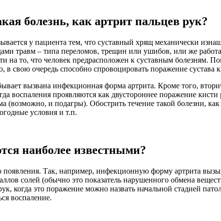
кая болезнь, как артрит пальцев рук?
зывается у пациента тем, что суставный хрящ механически изнаши
ами травм – типа переломов, трещин или ушибов, или же работа
ти на то, что человек предрасположен к суставным болезням. П
о, в свою очередь способно спровоцировать поражение сустава к
вает вызвана инфекционная форма артрита. Кроме того, вторич
да воспаления проявляются как двустороннее поражение кисти р
а (возможно, и подагры). Обострить течение такой болезни, как
годные условия и т.п.
ются наиболее известными?
о появления. Так, например, инфекционную форму артрита вызыв
ллов солей (обычно это показатель нарушенного обмена вещест
ук, когда это поражение можно назвать начальной стадией патол
ься воспаление.