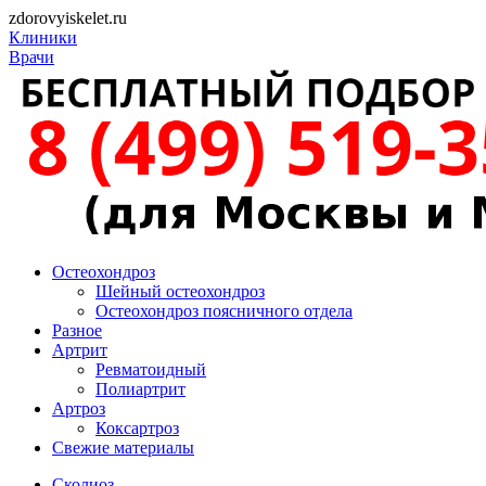
zdorovyiskelet.ru
Клиники
Врачи
Остеохондроз
Шейный остеохондроз
Остеохондроз поясничного отдела
Разное
Артрит
Ревматоидный
Полиартрит
Артроз
Коксартроз
Свежие материалы
Сколиоз