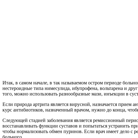
Итак, в самом начале, в так называемом остром периоде боль
нестероидные типа нимесулида, ибупрофена, вольтарена и дру
того, можно использовать разнообразные мази, инъекции в суст
Если природа артрита является вирусной, назначается прием а
курс антибиотиков, назначенный врачом, нужно до конца, что
Следующей стадией заболевания является ремиссионный период
восстанавливать функции суставов и попытаться устранить при
чтобы нормализовать обмен пуринов. Если врач имеет дело с 
больного.