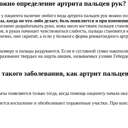
ожно определение артрита пальцев рук?
 у пациента наличие любого вида артрита пальцев рук можно п
, когда он что-либо делает, боль появляется и при изменени
желание разрабатывать руки, кожа около костяшек пальцев стано
в, в руках начинает чувствоваться слабость, пальцы становятся
чно, они скрипят, а если у больного форма ревматоидного артри
размеру и пальцы раздуваются. Если в суставной сумке накопили
бразование твердых на ощупь шишек, называемых узлами Геберден
такого заболевания, как артрит пальцев
ты появляются только тогда, когда помощь пациенту начала оказ
ается воспаление и обезболивают пораженные участки. При кон