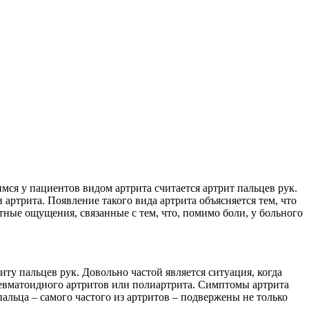
мся у пациентов видом артрита считается артрит пальцев рук.
артрита. Появление такого вида артрита объясняется тем, что
ные ощущения, связанные с тем, что, помимо боли, у больного
ту пальцев рук. Довольно частой является ситуация, когда
 ревматоидного артритов или полиартрита. Симптомы артрита
альца – самого частого из артритов – подвержены не только