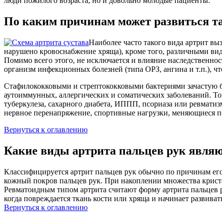
люди пожилого возраста, но и довольно молодые пациенты.
По каким причинам может развиться та
Наиболее часто такого вида артрит вы
нарушено кровоснабжение хряща), кроме того, различными вид
Помимо всего этого, не исключается и влияние наследственнос
организм инфекционных болезней (типа ОРЗ, ангина и т.п.), чт
Стафилококковыми и стрептококковыми бактериями зачастую бы
аутоиммунных, аллергических и соматических заболеваний. Тог
туберкулеза, сахарного диабета, ИППП, псориаза или ревматизм
нервное перенапряжение, спортивные нагрузки, меняющиеся по
Вернуться к оглавлению
Какие виды артрита пальцев рук явля
Классифицируется артрит пальцев рук обычно по причинам ег
кожный покров пальцев рук. При накоплении множества криста
Ревматоидным типом артрита считают форму артрита пальцев р
когда повреждается ткань кости или хряща и начинает развиват
Вернуться к оглавлению