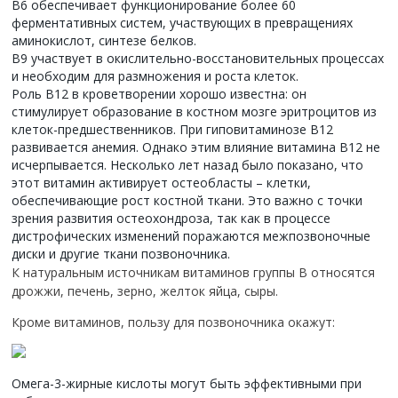
В6 обеспечивает функционирование более 60
ферментативных систем, участвующих в превращениях
аминокислот, синтезе белков.
В9 участвует в окислительно-восстановительных процессах
и необходим для размножения и роста клеток.
Роль В12 в кроветворении хорошо известна: он
стимулирует образование в костном мозге эритроцитов из
клеток-предшественников. При гиповитаминозе В12
развивается анемия. Однако этим влияние витамина В12 не
исчерпывается. Несколько лет назад было показано, что
этот витамин активирует остеобласты – клетки,
обеспечивающие рост костной ткани. Это важно с точки
зрения развития остеохондроза, так как в процессе
дистрофических изменений поражаются межпозвоночные
диски и другие ткани позвоночника.
К натуральным источникам витаминов группы В относятся
дрожжи, печень, зерно, желток яйца, сыры.
Кроме витаминов, пользу для позвоночника окажут:
Омега-3-жирные кислоты могут быть эффективными при