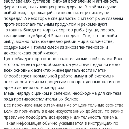
заболеваниях суставов, снижая воспаление и активность
ферментов, вызывающих распад хряща. В любом случае
рыбий жир, содержащий эти кислоты, еще никому не
повредил. А некоторые специалисты считают рыбу главным
противовоспалительным продуктом и рекомендуют
готовить блюда из жирных сортов рыбы (тунца, лосося,
сельди или скумбрии) 4-5 раз в неделю. Тем, кто не любит
рыбу, можно пить ежедневно рыбий жир в количестве,
содержащем 1 грамм смеси из эйкозапентаеновой и
докозагексаеновой кислот.
Цинк обладает противовоспалительными свойствами. Роль
этого элемента разнообразна: он участвует едва ли не во
всех основных аспектах жизнедеятельности клетки.
Способствует нормальной работе иммунной системы и
восстановительным процессам в поврежденных тканях во
время лечения остеохондроза.
Медь, наряду с цинком и селеном, необходима для синтеза
ряда противовоспалительных белков.
Все перечисленные витамины имеют целительные свойства.
Если их принимать в виде искусственных добавок, то важно
правильно подобрать дозировку и длительность приема.
Такая информация обычно указывается в инструкциях по