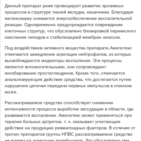
Данный препарат реже провоцирует развитие эрозивных
процессов в структуре тканей желудка, кишечника. Благодаря
мелоксикаму снижается энергообеспечение воспалительной
реакции. Одновременно предупреждается повреждение
клеточных структур, что обусловлено блокировкой перекисного
окисления липидов и стабилизацией мембран лизосом.
Под воздействием активного вещества препарата Амелотекс
отмечается замедление агрегации нейтрофилов, из которых
высвобождаются медиаторы воспаления. Эти процессы
является вспомогательными, они сопровождают
ингибирование простагландинов. Кроме того, отмечается
анальгезирующее действие средства, что достигается путем
нарушения цепочки передачи нервных импульсов в спинном
мозге.
Рассматриваемое средство способствует снижению
интенсивности процесса выработки экссудации в области, где
развивается воспаление. Амелотекс может применяться при
терапии больных артритом, т. к. оказывает угнетающее
действие на продукцию ревматоидных факторов. В отличие от
прочих препаратов группы НПВС рассматриваемое средство
не влияет на агрегацию тромбоцитов. Это обусловлено тем,