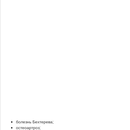
болезнь Бехтерева;
остеоартроз;