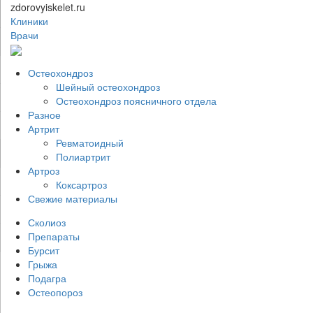
zdorovyiskelet.ru
Клиники
Врачи
Остеохондроз
Шейный остеохондроз
Остеохондроз поясничного отдела
Разное
Артрит
Ревматоидный
Полиартрит
Артроз
Коксартроз
Свежие материалы
Сколиоз
Препараты
Бурсит
Грыжа
Подагра
Остеопороз