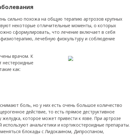
аболевания
ень сильно похожа на общую терапию артрозов крупных
ствуют некоторые отличительные моменты, о которых
можно сформулировать, что лечение включает в себя
 физиотерапию, лечебную физкультуру и соблюдение
ачены врачом.
К
т нестероидные
акие как:
 снимают боль, но у них есть очень большое количество
церогенное действие, то есть прямое деструктивное
 желудка, которое может привести к язве. При артрозе
 используют анальгетики и кортикостероидные препараты.
именяться блокады с Лидокаином, Дипроспаном,