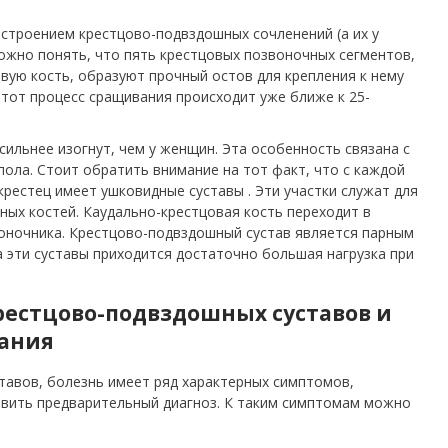
 строением крестцово-подвздошных сочленений (а их у
 можно понять, что пять крестцовых позвоночных сегментов,
вую кость, образуют прочный остов для крепления к нему
этот процесс сращивания происходит уже ближе к 25-
сильнее изогнут, чем у женщин. Эта особенность связана с
ола. Стоит обратить внимание на тот факт, что с каждой
рестец имеет ушковидные суставы . Эти участки служат для
ных костей. Каудально-крестцовая кость переходит в
оночника. Крестцово-подвздошный сустав является парным
На эти суставы приходится достаточно большая нагрузка при
.
рестцово-подвздошных суставов и
вания
ставов, болезнь имеет ряд характерных симптомов,
овить предварительный диагноз. К таким симптомам можно