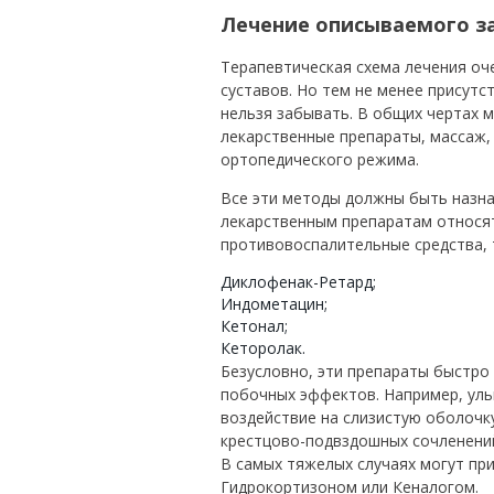
Лечение описываемого з
Терапевтическая схема лечения оч
суставов. Но тем не менее присут
нельзя забывать. В общих чертах 
лекарственные препараты, массаж,
ортопедического режима.
Все эти методы должны быть назн
лекарственным препаратам относя
противовоспалительные средства, т
Диклофенак-Ретард;
Индометацин;
Кетонал;
Кеторолак.
Безусловно, эти препараты быстро
побочных эффектов. Например, уль
воздействие на слизистую оболочку
крестцово-подвздошных сочленений
В самых тяжелых случаях могут пр
Гидрокортизоном или Кеналогом.