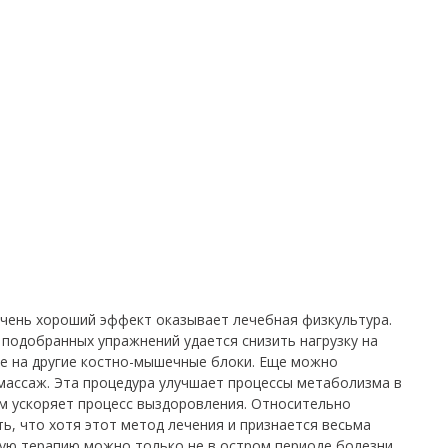
очень хороший эффект оказывает лечебная физкультура.
подобранных упражнений удается снизить нагрузку на
ее на другие костно-мышечные блоки. Еще можно
массаж. Эта процедура улучшает процессы метаболизма в
м ускоряет процесс выздоровления. Относительно
ь, что хотя этот метод лечения и признается весьма
ую терапию можно только не в остром периоде болезни.