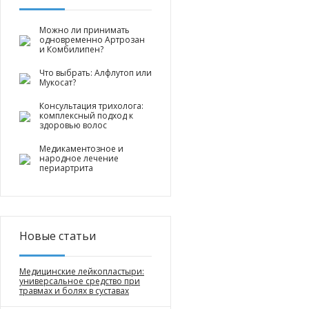
Можно ли принимать
одновременно Артрозан
и Комбилипен?
Что выбрать: Алфлутоп или
Мукосат?
Консультация трихолога:
комплексный подход к
здоровью волос
Медикаментозное и
народное лечение
периартрита
Новые статьи
Медицинские лейкопластыри:
универсальное средство при
травмах и болях в суставах