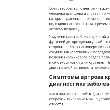
Если разобраться с анатомическим
человека два: слева и справа), то
которые сращены в единую крестцо
подвздошных костей таза. Причем 
летнему возрасту.
У мужчин крестец более длинный и 
функцией деторождения у слабого п
стороны на боковых поверхностях к
соединения крестцовых и подвздош
позвонки копчикового отдела позв
и он относится к тугим суставам. 
двигательной активности человека
Симптомы артроза к
диагностика заболе
Как и при артрозе любых других су
опираясь на которые можно устан
отнести: