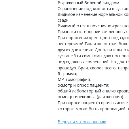
Выраженный болевой синдром.
Ограничение подвижности в сустав
Видимое изменение нормальной ко
сзади.
Видимый отек в пояснично-крестцо
Признаки остеопении сочленовных 
При поражении крестцово-подвздо
нестерпимой.Такая же острая боль
других движениях. Дополнительно 
суставе.Эти симптомы дают основа
подвздошных сочленений. Но для т
процедур. Врач, скорее всего, напр
R-грамма;
МР-томография;
осмотр и опрос пациента;
общий лабораторный анализ крови
осмотр гинеколога (для женщин).
При опросе пациента врач выясняет
которые могли быть провокацией в
Вернуться к оглавлению