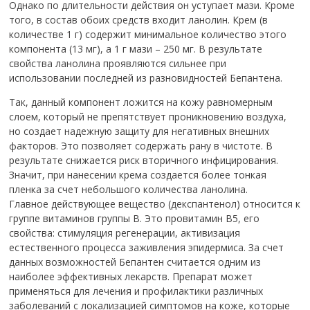
Однако по длительности действия он уступает мази. Кроме
того, в состав обоих средств входит ланолин. Крем (в
количестве 1 г) содержит минимальное количество этого
компонента (13 мг), а 1 г мази – 250 мг. В результате
свойства ланолина проявляются сильнее при
использовании последней из разновидностей Бепантена.
Так, данный компонент ложится на кожу равномерным
слоем, который не препятствует проникновению воздуха,
но создает надежную защиту для негативных внешних
факторов. Это позволяет содержать рану в чистоте. В
результате снижается риск вторичного инфицирования.
Значит, при нанесении крема создается более тонкая
пленка за счет небольшого количества ланолина.
Главное действующее вещество (декспантенол) относится к
группе витаминов группы В. Это провитамин В5, его
свойства: стимуляция регенерации, активизация
естественного процесса заживления эпидермиса. За счет
данных возможностей Бепантен считается одним из
наиболее эффективных лекарств. Препарат может
применяться для лечения и профилактики различных
заболеваний с локализацией симптомов на коже, которые