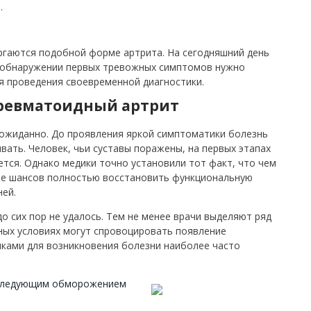
.
ргаются подобной форме артрита. На сегодняшний день
и обнаружении первых тревожных симптомов нужно
я проведения своевременной диагностики.
 ревматоидный артрит
еожиданно. До проявления яркой симптоматики болезнь
ывать.
Человек, чьи суставы поражены, на первых этапах
ется.
Однако медики точно установили тот факт, что чем
ше шансов полностью восстановить функциональную
ней.
о сих пор не удалось. Тем не менее врачи выделяют ряд
ных условиях могут спровоцировать появление
ками для возникновения болезни наиболее часто
оследующим обморожением