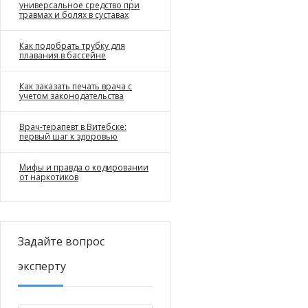
универсальное средство при
травмах и болях в суставах
Как подобрать трубку для
плавания в бассейне
Как заказать печать врача с
учетом законодательства
Врач-терапевт в Витебске:
первый шаг к здоровью
Мифы и правда о кодировании
от наркотиков
Задайте вопрос
эксперту