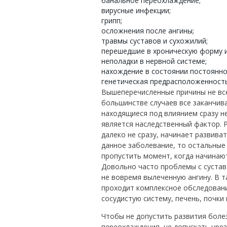
банальное переохлаждение;
вирусные инфекции;
грипп;
осложнения после ангины;
травмы суставов и сухожилий;
перешедшие в хроническую форму 
неполадки в нервной системе;
нахождение в состоянии постоянно
генетическая предрасположенность
Вышеперечисленные причины не все
большинстве случаев все заканчива
находящиеся под влиянием сразу н
является наследственный фактор.
далеко не сразу, начинает развиват
данное заболевание, то остальные
пропустить момент, когда начинаю
Довольно часто проблемы с сустав
не вовремя вылеченную ангину. В т
проходит комплексное обследовани
сосудистую систему, печень, почки 
Чтобы не допустить развития боле
переохлаждения, не допускать чрез