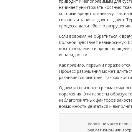
приводит к непоправимым для суст
начинает уничтожать костную ткань
которые вредят организму. Так на
связаны и зависят друг от друга. 
процесса дальнейшего разрушения 
Если вовремя не обратиться к врач
больной чувствует невыносимую бо
восстановлению и предотвращению 
инвалидности.
Как правило, первыми поражаются к
Процесс разрушения может длиться
развивается быстрее, так как кост
Одним из признаков ревматоидного
поражения. Эти наросты образуютс
неблагоприятных факторов закост
возможность двигаться и выполнят
Довольно часто первые
ревматизмом или артр