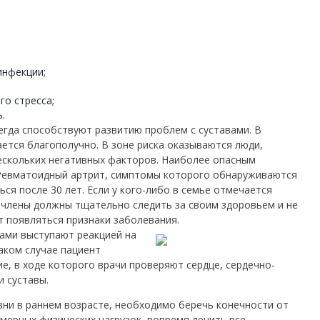
инфекции;
го стресса;
.
гда способствуют развитию проблем с суставами. В
ется благополучно. В зоне риска оказываются люди,
ескольких негативных факторов. Наиболее опасным
 Ревматоидный артрит, симптомы которого обнаруживаются
ься после 30 лет. Если у кого-либо в семье отмечается
 члены должны тщательно следить за своим здоровьем и не
т появляться признаки заболевания.
ами выступают реакцией на
аком случае пациент
е, в ходе которого врачи проверяют сердце, сердечно-
и суставы.
зни в раннем возрасте, необходимо беречь конечности от
мерных физических нагрузок, вовремя лечить все