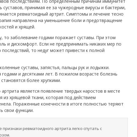
авов последствиям. По определенным причинам иммунитет
 суставов, принимая ее за чужеродные вирусы и бактерии,
чинается ревматоидный артрит. Симптомы и лечение тесно
Терапия направлена на уменьшение боли и предотвращение
костей и хрящей.
у, то заболевание годами поражает суставы. При этом
ль и дискомфорт. Если не предпринимать никаких мер по
последствий, то недуг может привести к полной
оленные суставы, запястья, пальцы рук и лодыжки.
 годами и десятками лет. В пожилом возрасте болезнь
и становятся более хрупкими.
 артрита является появление твердых наростов в месте
я из хрящевой ткани, которая под действием
енела. Пораженные конечности в итоге полностью теряют
ь свои функции.
 признаки ревматоидного артрита легко спутать с
озом.