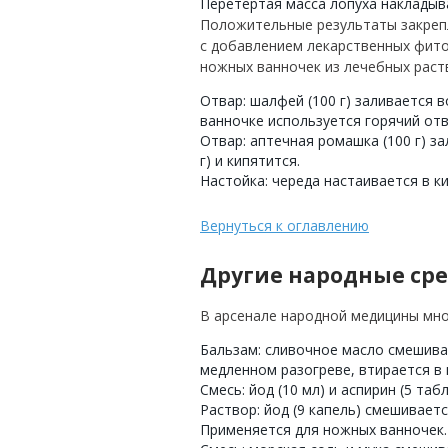
Перетертая масса лопуха накладыва
Положительные результаты закреп
с добавлением лекарственных фит
ножных ванночек из лечебных раст
Отвар: шалфей (100 г) заливается в
ванночке используется горячий отва
Отвар: аптечная ромашка (100 г) за
г) и кипятится.
Настойка: череда настаивается в ки
Вернуться к оглавлению
Другие народные сре
В арсенале народной медицины мно
Бальзам: сливочное масло смешива
медленном разогреве, втирается в 
Смесь: йод (10 мл) и аспирин (5 та
Раствор: йод (9 капель) смешивается
Применяется для ножных ванночек.