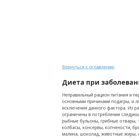
Вернуться к оглавлению
Диета при заболева
Неправильный рацион питания и пе
основными причинами подагры, и л
исключения данного фактора.
Из р
ограничены в потреблении следующ
рыбные бульоны, грибные отвары, т
колбасы, консервы, копчености, бр
малина, шоколад, животные жиры, о