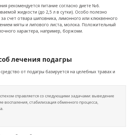
ния рекомендуется питание согласно диете №6.
аемой жидкости (до 2,5 л в сутки). Особо полезно
за счет отвара шиповника, лимонного или клюквенного
влением мяты и липового листа, молока. Положительный
очного характера, например, боржоми.
соб лечения подагры
средство от подагры базируется на целебных травах и
успехом справляется со следующими задачами: выведение
ие воспаления, стабилизация обменного процесса,
а.