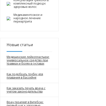
Консультация трихолога:
комплексный подход к
здоровью волос
Медикаментозное и
народное лечение
периартрита
Новые статьи
Медицинские лейкопластыри:
универсальное средство при
травмах и болях в суставах
Как подобрать трубку для
плавания в бассейне
Как заказать печать врача с
учетом законодательства
Врач-терапевт в Витебске:
первый шаг к здоровью