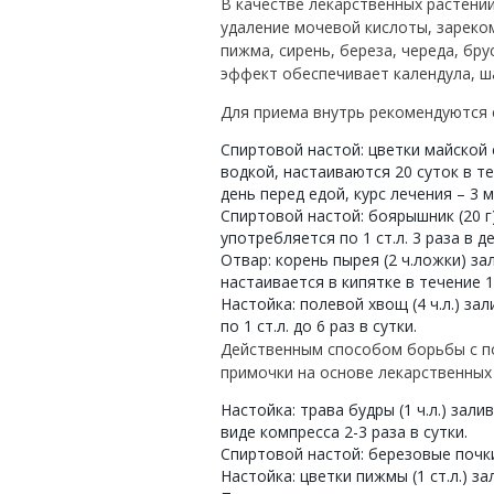
В качестве лекарственных растени
удаление мочевой кислоты, зареко
пижма, сирень, береза, череда, бр
эффект обеспечивает календула, ш
Для приема внутрь рекомендуются 
Спиртовой настой: цветки майской 
водкой, настаиваются 20 суток в т
день перед едой, курс лечения – 3 м
Спиртовой настой: боярышник (20 г)
употребляется по 1 ст.л. 3 раза в д
Отвар: корень пырея (2 ч.ложки) за
настаивается в кипятке в течение 1 
Настойка: полевой хвощ (4 ч.л.) за
по 1 ст.л. до 6 раз в сутки.
Действенным способом борьбы с п
примочки на основе лекарственных
Настойка: трава будры (1 ч.л.) зали
виде компресса 2-3 раза в сутки.
Спиртовой настой: березовые почки 
Настойка: цветки пижмы (1 ст.л.) з