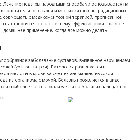
е. Лечение подагры народными способами основывается на
 из растительного сырья и многих хитрых нетрадиционных
ие совмещать с медикаментозной терапией, прописанной
цепты становятся по-настоящему эффективными. Главное
– домашнее применение, когда все можно делать
ы
упообразное заболевание суставов, вызванное нарушением
олей (уратов натрия). Патология развивается в
евой кислоты в крови за счет ее аномально высокой
ода из организма с мочой. Болезнь проявляется в виде
а и наиболее часто локализуется на больших пальцах ног.
ы:
ится приоритетным в связи с повышением потребления