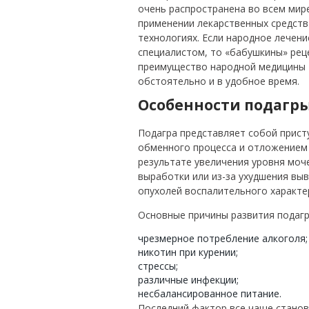
очень распространена во всем мир
применении лекарственных средств
технологиях. Если народное лечен
специалистом, то «бабушкины» ре
преимущество народной медицины 
обстоятельно и в удобное время.
Особенности подагр
Подагра представляет собой прист
обменного процесса и отложением с
результате увеличения уровня моч
выработки или из-за ухудшения выв
опухолей воспалительного характер
Основные причины развития подагр
чрезмерное потребление алкоголя;
никотин при курении;
стрессы;
различные инфекции;
несбалансированное питание.
Последний фактор все чаще станов