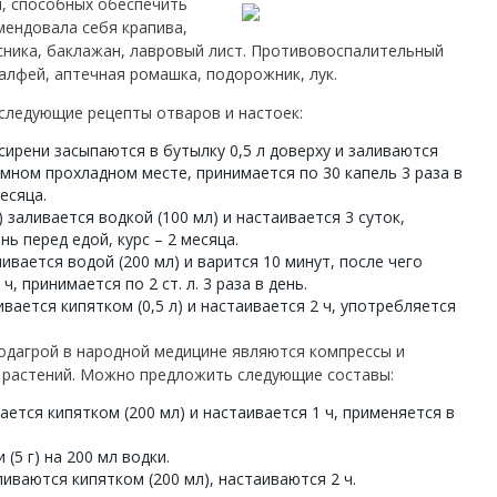
й, способных обеспечить
мендовала себя крапива,
усника, баклажан, лавровый лист. Противовоспалительный
алфей, аптечная ромашка, подорожник, лук.
следующие рецепты отваров и настоек:
сирени засыпаются в бутылку 0,5 л доверху и заливаются
емном прохладном месте, принимается по 30 капель 3 раза в
есяца.
 заливается водкой (100 мл) и настаивается 3 суток,
ень перед едой, курс – 2 месяца.
ливается водой (200 мл) и варится 10 минут, после чего
ч, принимается по 2 ст. л. 3 раза в день.
ливается кипятком (0,5 л) и настаивается 2 ч, употребляется
одагрой в народной медицине являются компрессы и
 растений. Можно предложить следующие составы:
вается кипятком (200 мл) и настаивается 1 ч, применяется в
(5 г) на 200 мл водки.
аливаются кипятком (200 мл), настаиваются 2 ч.