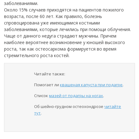
заболеваниями.
Около 15% случаев приходятся на пациентов пожилого
возраста, после 60 лет. Как правило, болезнь
спровоцирована уже имеющимися костными
заболеваниями, которые лечились при помощи облучения.
Чаще от данного недуга страдают мужчины. Причем
наиболее вероятнее возникновение у юношей высокого
роста, так как остеосаркома формируется во время
стремительного роста костей.
Читайте также:
Помогает ли
квашеная капуста при подагре
.
Список
мазей от подагры на ногах
.
Об шейно-грудном остеохондрозе
читайте
тут
.