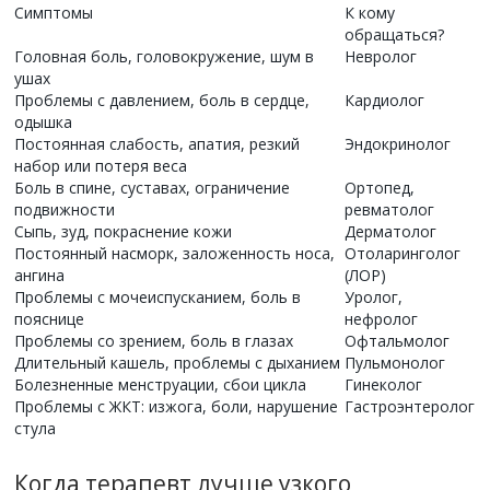
Симптомы
К кому
обращаться?
Головная боль, головокружение, шум в
Невролог
ушах
Проблемы с давлением, боль в сердце,
Кардиолог
одышка
Постоянная слабость, апатия, резкий
Эндокринолог
набор или потеря веса
Боль в спине, суставах, ограничение
Ортопед,
подвижности
ревматолог
Сыпь, зуд, покраснение кожи
Дерматолог
Постоянный насморк, заложенность носа,
Отоларинголог
ангина
(ЛОР)
Проблемы с мочеиспусканием, боль в
Уролог,
пояснице
нефролог
Проблемы со зрением, боль в глазах
Офтальмолог
Длительный кашель, проблемы с дыханием
Пульмонолог
Болезненные менструации, сбои цикла
Гинеколог
Проблемы с ЖКТ: изжога, боли, нарушение
Гастроэнтеролог
стула
Когда терапевт лучше узкого