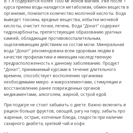
В 1 л содержится более 1000 мг ионов магния. Уже после 1
курса приема воды наладится метаболизм, обмен веществ в
организме, понизится количество молочной кислоты. Вода
выведет токсины, вредные вещества, избытки мочевой
кислоты, очистит почки, печень. Вода “Донат” содержит
гидрокарбонаты, препятствующие образованию уратных
камней, обладающие противовоспалительным,
ощелачивающим действием на состав мочи. Минеральная
вода “Донат” рекомендована всем здоровым людям в
качестве профилактики и имеющим наследственную
предрасположенность к данному заболеванию. Продукт
“Донат”, принимаемый курсами в течение длительного
времени, способствует восполнению организма
необходимыми микро- и макроэлементами, стимуляции и
восстановлению ранее поврежденных органов
медикаментами, алкоголем, жирной, острой едой.
При подагре не стоит забывать о диете. Важно включить в
рацион больше фруктов, овощей, рагу на пару, забыть про
жареные, острые, копченые блюда, сладости при наличии
сахарного диабета, крепкий чай и кофе.