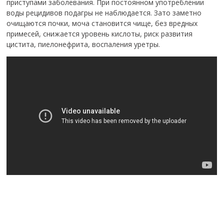
приступами заболевания. При постоянном употреблении
воды рецидивов подагры не наблюдается. Зато заметно
очищаются почки, моча становится чище, без вредных
примесей, снижается уровень кислоты, риск развития
цистита, пиелонефрита, воспаления уретры.