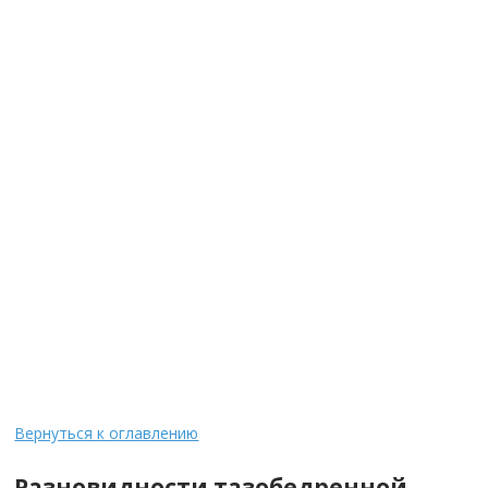
Вернуться к оглавлению
Разновидности тазобедренной